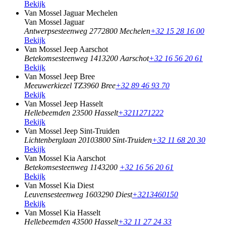
Bekijk
Van Mossel Jaguar Mechelen
Van Mossel Jaguar
Antwerpsesteenweg 277
2800 Mechelen
+32 15 28 16 00
Bekijk
Van Mossel Jeep Aarschot
Betekomsesteenweg 141
3200 Aarschot
+32 16 56 20 61
Bekijk
Van Mossel Jeep Bree
Meeuwerkiezel TZ
3960 Bree
+32 89 46 93 70
Bekijk
Van Mossel Jeep Hasselt
Hellebeemden 2
3500 Hasselt
+3211271222
Bekijk
Van Mossel Jeep Sint-Truiden
Lichtenberglaan 2010
3800 Sint-Truiden
+32 11 68 20 30
Bekijk
Van Mossel Kia Aarschot
Betekomsesteenweg 114
3200
+32 16 56 20 61
Bekijk
Van Mossel Kia Diest
Leuvensesteenweg 160
3290 Diest
+3213460150
Bekijk
Van Mossel Kia Hasselt
Hellebeemden 4
3500 Hasselt
+32 11 27 24 33