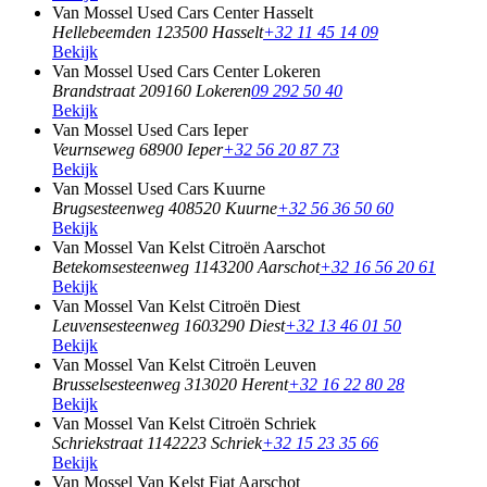
Van Mossel Used Cars Center Hasselt
Hellebeemden 12
3500 Hasselt
+32 11 45 14 09
Bekijk
Van Mossel Used Cars Center Lokeren
Brandstraat 20
9160 Lokeren
09 292 50 40
Bekijk
Van Mossel Used Cars Ieper
Veurnseweg 6
8900 Ieper
+32 56 20 87 73
Bekijk
Van Mossel Used Cars Kuurne
Brugsesteenweg 40
8520 Kuurne
+32 56 36 50 60
Bekijk
Van Mossel Van Kelst Citroën Aarschot
Betekomsesteenweg 114
3200 Aarschot
+32 16 56 20 61
Bekijk
Van Mossel Van Kelst Citroën Diest
Leuvensesteenweg 160
3290 Diest
+32 13 46 01 50
Bekijk
Van Mossel Van Kelst Citroën Leuven
Brusselsesteenweg 31
3020 Herent
+32 16 22 80 28
Bekijk
Van Mossel Van Kelst Citroën Schriek
Schriekstraat 114
2223 Schriek
+32 15 23 35 66
Bekijk
Van Mossel Van Kelst Fiat Aarschot