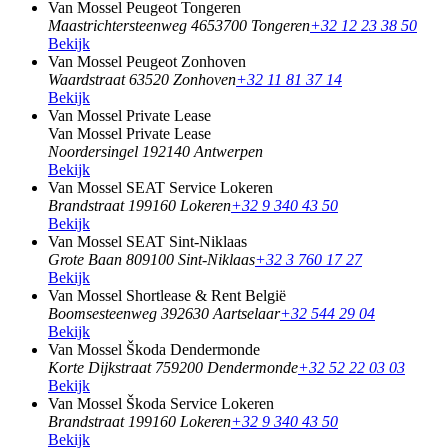
Van Mossel Peugeot Tongeren
Maastrichtersteenweg 465
3700 Tongeren
+32 12 23 38 50
Bekijk
Van Mossel Peugeot Zonhoven
Waardstraat 6
3520 Zonhoven
+32 11 81 37 14
Bekijk
Van Mossel Private Lease
Van Mossel Private Lease
Noordersingel 19
2140 Antwerpen
Bekijk
Van Mossel SEAT Service Lokeren
Brandstraat 19
9160 Lokeren
+32 9 340 43 50
Bekijk
Van Mossel SEAT Sint-Niklaas
Grote Baan 80
9100 Sint-Niklaas
+32 3 760 17 27
Bekijk
Van Mossel Shortlease & Rent België
Boomsesteenweg 39
2630 Aartselaar
+32 544 29 04
Bekijk
Van Mossel Škoda Dendermonde
Korte Dijkstraat 75
9200 Dendermonde
+32 52 22 03 03
Bekijk
Van Mossel Škoda Service Lokeren
Brandstraat 19
9160 Lokeren
+32 9 340 43 50
Bekijk