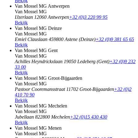
Bekijk
Van Mossel MG Antwerpen
Van Mossel MG
IJzerlaan 1
2060 Antwerpen
+32 (0)3 220 99 95
Bekijk
Van Mossel MG Deinze
Van Mossel MG
Emiel Clauslaan 45
9800 Astene (Deinze)
+32 (0)9 381 65 65
Bekijk
Van Mossel MG Gent
Van Mossel MG
Achilles Heyndrickxlaan 1
9050 Ledeberg (Gent)
+32 (0)9 232
33 00
Bekijk
Van Mossel MG Groot-Bijgaarden
Van Mossel MG
Pastoor Cooremansstraat 1
1702 Groot-Bijgaarden
+32 (0)2
410 70 90
Bekijk
Van Mossel MG Mechelen
Van Mossel MG
Jubellaan 82
2800 Mechelen
+32 (0)15 430 430
Bekijk
Van Mossel MG Menen
Van Mossel MG