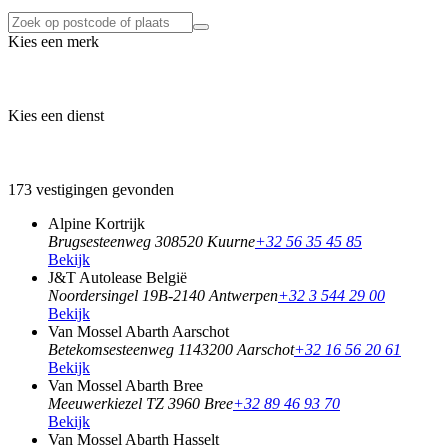
Kies een merk
Kies een dienst
173 vestigingen gevonden
Alpine Kortrijk
Brugsesteenweg 30
8520 Kuurne
+32 56 35 45 85
Bekijk
J&T Autolease België
Noordersingel 19
B-2140 Antwerpen
+32 3 544 29 00
Bekijk
Van Mossel Abarth Aarschot
Betekomsesteenweg 114
3200 Aarschot
+32 16 56 20 61
Bekijk
Van Mossel Abarth Bree
Meeuwerkiezel TZ
3960 Bree
+32 89 46 93 70
Bekijk
Van Mossel Abarth Hasselt