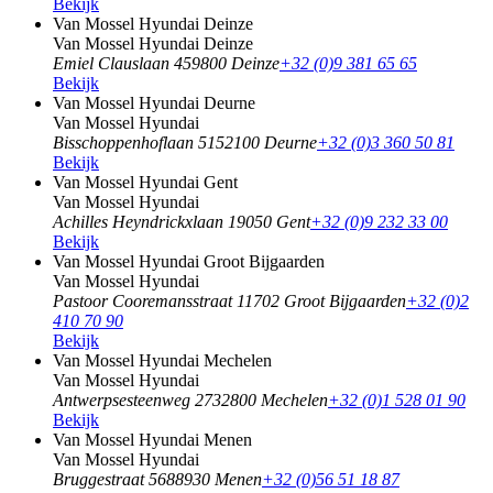
Bekijk
Van Mossel Hyundai Deinze
Van Mossel Hyundai Deinze
Emiel Clauslaan 45
9800 Deinze
+32 (0)9 381 65 65
Bekijk
Van Mossel Hyundai Deurne
Van Mossel Hyundai
Bisschoppenhoflaan 515
2100 Deurne
+32 (0)3 360 50 81
Bekijk
Van Mossel Hyundai Gent
Van Mossel Hyundai
Achilles Heyndrickxlaan 1
9050 Gent
+32 (0)9 232 33 00
Bekijk
Van Mossel Hyundai Groot Bijgaarden
Van Mossel Hyundai
Pastoor Cooremansstraat 1
1702 Groot Bijgaarden
+32 (0)2
410 70 90
Bekijk
Van Mossel Hyundai Mechelen
Van Mossel Hyundai
Antwerpsesteenweg 273
2800 Mechelen
+32 (0)1 528 01 90
Bekijk
Van Mossel Hyundai Menen
Van Mossel Hyundai
Bruggestraat 568
8930 Menen
+32 (0)56 51 18 87