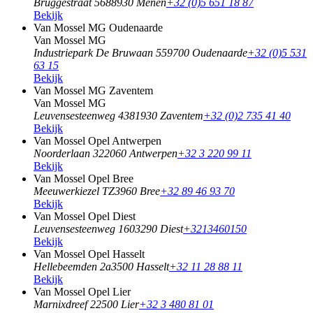
Bruggestraat 568
8930 Menen
+32 (0)5 651 18 87
Bekijk
Van Mossel MG Oudenaarde
Van Mossel MG
Industriepark De Bruwaan 55
9700 Oudenaarde
+32 (0)5 531
63 15
Bekijk
Van Mossel MG Zaventem
Van Mossel MG
Leuvensesteenweg 438
1930 Zaventem
+32 (0)2 735 41 40
Bekijk
Van Mossel Opel Antwerpen
Noorderlaan 32
2060 Antwerpen
+32 3 220 99 11
Bekijk
Van Mossel Opel Bree
Meeuwerkiezel TZ
3960 Bree
+32 89 46 93 70
Bekijk
Van Mossel Opel Diest
Leuvensesteenweg 160
3290 Diest
+3213460150
Bekijk
Van Mossel Opel Hasselt
Hellebeemden 2a
3500 Hasselt
+32 11 28 88 11
Bekijk
Van Mossel Opel Lier
Marnixdreef 2
2500 Lier
+32 3 480 81 01