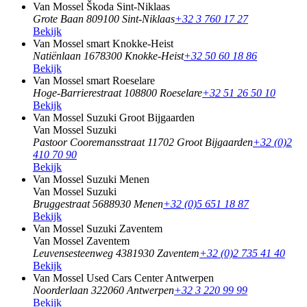
Van Mossel Škoda Sint-Niklaas
Grote Baan 80
9100 Sint-Niklaas
+32 3 760 17 27
Bekijk
Van Mossel smart Knokke-Heist
Natiënlaan 167
8300 Knokke-Heist
+32 50 60 18 86
Bekijk
Van Mossel smart Roeselare
Hoge-Barrierestraat 10
8800 Roeselare
+32 51 26 50 10
Bekijk
Van Mossel Suzuki Groot Bijgaarden
Van Mossel Suzuki
Pastoor Cooremansstraat 1
1702 Groot Bijgaarden
+32 (0)2
410 70 90
Bekijk
Van Mossel Suzuki Menen
Van Mossel Suzuki
Bruggestraat 568
8930 Menen
+32 (0)5 651 18 87
Bekijk
Van Mossel Suzuki Zaventem
Van Mossel Zaventem
Leuvensesteenweg 438
1930 Zaventem
+32 (0)2 735 41 40
Bekijk
Van Mossel Used Cars Center Antwerpen
Noorderlaan 32
2060 Antwerpen
+32 3 220 99 99
Bekijk