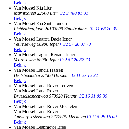
Bekijk
Van Mossel Kia Lier
Marnixdreef 2
2500 Lier
+32 3 480 81 01
Bekijk
Van Mossel Kia Sint-Truiden
Lichtenberglaan 2010
3800 Sint-Truiden
+32 11 68 20 30
Bekijk
Van Mossel Lagrou Dacia Ieper
Veurnseweg 6
8900 Ieper
+ 32 57 20 87 73
Bekijk
Van Mossel Lagrou Renault Ieper
Veurnseweg 6
8900 Ieper
+32 57 20 87 73
Bekijk
Van Mossel Lancia Hasselt
Hellebeemden 2
3500 Hasselt
+32 11 27 12 22
Bekijk
Van Mossel Land Rover Leuven
Van Mossel Land Rover
Brusselsesteenweg 57
3020 Herent
+32 16 31 05 90
Bekijk
Van Mossel Land Rover Mechelen
Van Mossel Land Rover
Antwerpsesteenweg 277
2800 Mechelen
+32 15 28 16 00
Bekijk
Van Mossel Leapmotor Bree