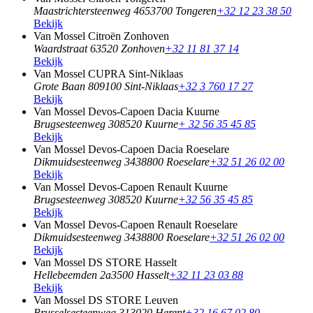
Maastrichtersteenweg 465
3700 Tongeren
+32 12 23 38 50
Bekijk
Van Mossel Citroën Zonhoven
Waardstraat 6
3520 Zonhoven
+32 11 81 37 14
Bekijk
Van Mossel CUPRA Sint-Niklaas
Grote Baan 80
9100 Sint-Niklaas
+32 3 760 17 27
Bekijk
Van Mossel Devos-Capoen Dacia Kuurne
Brugsesteenweg 30
8520 Kuurne
+ 32 56 35 45 85
Bekijk
Van Mossel Devos-Capoen Dacia Roeselare
Dikmuidsesteenweg 343
8800 Roeselare
+32 51 26 02 00
Bekijk
Van Mossel Devos-Capoen Renault Kuurne
Brugsesteenweg 30
8520 Kuurne
+32 56 35 45 85
Bekijk
Van Mossel Devos-Capoen Renault Roeselare
Dikmuidsesteenweg 343
8800 Roeselare
+32 51 26 02 00
Bekijk
Van Mossel DS STORE Hasselt
Hellebeemden 2a
3500 Hasselt
+32 11 23 03 88
Bekijk
Van Mossel DS STORE Leuven
Brusselsesteenweg 31
3020 Herent
+32 16 67 02 80