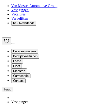
Van Mossel Automotive Group
Vestigingen
Vacatures
Vergelijken
be
- Nederlands
Personenwagens
Bedrijfsvoertuigen
Lease
Fleet
Diensten
Carrosserie
Contact
Terug
Vestigingen