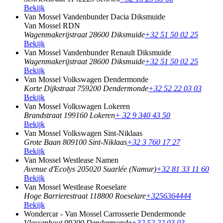
Bekijk
Van Mossel Vandenbunder Dacia Diksmuide
Van Mossel RDN
Wagenmakerijstraat 2
8600 Diksmuide
+32 51 50 02 25
Bekijk
Van Mossel Vandenbunder Renault Diksmuide
Wagenmakerijstraat 2
8600 Diksmuide
+32 51 50 02 25
Bekijk
Van Mossel Volkswagen Dendermonde
Korte Dijkstraat 75
9200 Dendermonde
+32 52 22 03 03
Bekijk
Van Mossel Volkswagen Lokeren
Brandstraat 19
9160 Lokeren
+ 32 9 340 43 50
Bekijk
Van Mossel Volkswagen Sint-Niklaas
Grote Baan 80
9100 Sint-Niklaas
+32 3 760 17 27
Bekijk
Van Mossel Westlease Namen
Avenue d'Ecolys 20
5020 Suarlée (Namur)
+32 81 33 11 60
Bekijk
Van Mossel Westlease Roeselare
Hoge Barrierestraat 11
8800 Roeselare
+3256364444
Bekijk
Wondercar - Van Mossel Carrosserie Dendermonde
Vlassenhout 9
9200 Dendermonde
+32 52 22 03 03