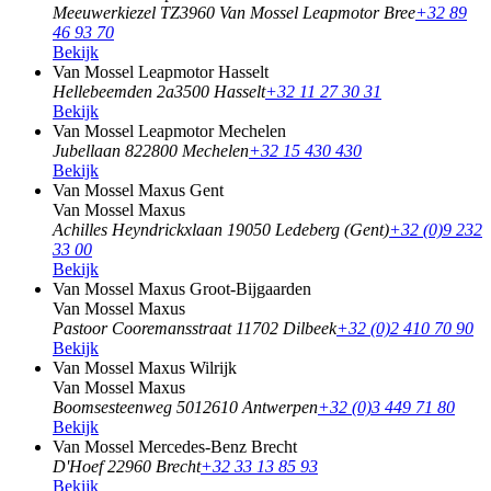
Meeuwerkiezel TZ
3960 Van Mossel Leapmotor Bree
+32 89
46 93 70
Bekijk
Van Mossel Leapmotor Hasselt
Hellebeemden 2a
3500 Hasselt
+32 11 27 30 31
Bekijk
Van Mossel Leapmotor Mechelen
Jubellaan 82
2800 Mechelen
+32 15 430 430
Bekijk
Van Mossel Maxus Gent
Van Mossel Maxus
Achilles Heyndrickxlaan 1
9050 Ledeberg (Gent)
+32 (0)9 232
33 00
Bekijk
Van Mossel Maxus Groot-Bijgaarden
Van Mossel Maxus
Pastoor Cooremansstraat 1
1702 Dilbeek
+32 (0)2 410 70 90
Bekijk
Van Mossel Maxus Wilrijk
Van Mossel Maxus
Boomsesteenweg 501
2610 Antwerpen
+32 (0)3 449 71 80
Bekijk
Van Mossel Mercedes-Benz Brecht
D'Hoef 2
2960 Brecht
+32 33 13 85 93
Bekijk