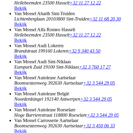
Hellebeemden 2
3500 Hasselt
+32 11 27 12 22
Bekijk
Van Mossel Abarth Sint-Truiden
Lichtenberglaan 2010
3800 Sint-Truiden
+32 11 68 20 30
Bekijk
Van Mossel Alfa Romeo Hasselt
Hellebeemden 2
3500 Hasselt
+32 11 27 12 22
Bekijk
Van Mossel Audi Lokeren
Brandstraat 19
9160 Lokeren
+32 9 340 43 50
Bekijk
Van Mossel Audi Sint-Niklaas
Europark Zuid 1
9100 Sint-Niklaas
+32 3 760 17 27
Bekijk
Van Mossel Autolease Aartselaar
Boomsesteenweg 39
2630 Aartselaar
+32 3 544 29 05
Bekijk
Van Mossel Autolease België
Noorderdsingel 19
2140 Antwerpen
+32 3 544 29 05
Bekijk
Van Mossel Autolease Roeselare
Hoge Barrierestraat 11
8800 Roeselare
+32 3 544 29 05
Van Mossel Carrosserie Aartselaar
Boomsesteenweg 39
2630 Aartselaar
+32 3 450 06 33
Bekijk