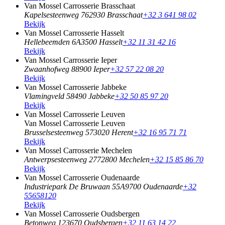
Van Mossel Carrosserie Brasschaat
Kapelsesteenweg 76
2930 Brasschaat
+32 3 641 98 02
Bekijk
Van Mossel Carrosserie Hasselt
Hellebeemden 6A
3500 Hasselt
+32 11 31 42 16
Bekijk
Van Mossel Carrosserie Ieper
Zwaanhofweg 8
8900 Ieper
+32 57 22 08 20
Bekijk
Van Mossel Carrosserie Jabbeke
Vlamingveld 5
8490 Jabbeke
+32 50 85 97 20
Bekijk
Van Mossel Carrosserie Leuven
Van Mossel Carrosserie Leuven
Brusselsesteenweg 57
3020 Herent
+32 16 95 71 71
Bekijk
Van Mossel Carrosserie Mechelen
Antwerpsesteenweg 277
2800 Mechelen
+32 15 85 86 70
Bekijk
Van Mossel Carrosserie Oudenaarde
Industriepark De Bruwaan 55A
9700 Oudenaarde
+32
55658120
Bekijk
Van Mossel Carrosserie Oudsbergen
Betonweg 12
3670 Oudsbergen
+32 11 63 14 22