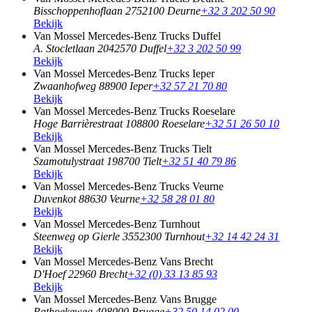
Bisschoppenhoflaan 275
2100 Deurne
+32 3 202 50 90
Bekijk
Van Mossel Mercedes-Benz Trucks Duffel
A. Stocletlaan 204
2570 Duffel
+32 3 202 50 99
Bekijk
Van Mossel Mercedes-Benz Trucks Ieper
Zwaanhofweg 8
8900 Ieper
+32 57 21 70 80
Bekijk
Van Mossel Mercedes-Benz Trucks Roeselare
Hoge Barrièrestraat 10
8800 Roeselare
+32 51 26 50 10
Bekijk
Van Mossel Mercedes-Benz Trucks Tielt
Szamotulystraat 19
8700 Tielt
+32 51 40 79 86
Bekijk
Van Mossel Mercedes-Benz Trucks Veurne
Duvenkot 8
8630 Veurne
+32 58 28 01 80
Bekijk
Van Mossel Mercedes-Benz Turnhout
Steenweg op Gierle 355
2300 Turnhout
+32 14 42 24 31
Bekijk
Van Mossel Mercedes-Benz Vans Brecht
D'Hoef 2
2960 Brecht
+32 (0) 33 13 85 93
Bekijk
Van Mossel Mercedes-Benz Vans Brugge
Pathoekeweg 40
8000 Brugge
+32 50 14 02 00