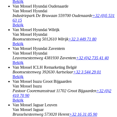
Bekijk
Van Mossel Hyundai Oudenaarde
Van Mossel Hyundai
Industriepark De Bruwaan 55
9700 Oudenaarde
+32 (0)5 531
63 15
Bekijk
Van Mossel Hyundai Wilrijk
Van Mossel Hyundai
Boomsesteenweg 501
2610 Wilrijk
+32 3 449 71 80
Bekijk
Van Mossel Hyundai Zaventem
Van Mossel Hyundai
Leuvensesteenweg 438
1930 Zaventem
+32 (0)2 735 41 40
Bekijk
Van Mossel ICLH Remarketing België
Boomsesteenweg 39
2630 Aartselaar
+32 3 544 29 01
Bekijk
Van Mossel Isuzu Groot Bijgaarden
Van Mossel Isuzu
Pastoor Cooremansstraat 1
1702 Groot Bijgaarden
+32 (0)2
410 70 90
Bekijk
Van Mossel Jaguar Leuven
Van Mossel Jaguar
Brusselsesteenweg 57
3020 Herent
+32 16 31 05 90