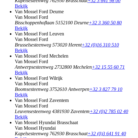
Kapelsesteenweg 76
2930 Brasschaat
+32 3 641 98 00
Bekijk
Van Mossel Ford Deurne
Van Mossel Ford
Bisschoppenhoflaan 515
2100 Deurne
+32 3 360 50 80
Bekijk
Van Mossel Ford Leuven
Van Mossel Ford
Brusselsesteenweg 57
3020 Herent
+32 (0)16 310 510
Bekijk
Van Mossel Ford Mechelen
Van Mossel Ford
Antwerpsesteenweg 273
2800 Mechelen
+32 15 55 60 71
Bekijk
Van Mossel Ford Wilrijk
Van Mossel Ford
Boomsesteenweg 375
2610 Antwerpen
+32 3 827 79 10
Bekijk
Van Mossel Ford Zaventem
Van Mossel Ford
Leuvensesteenweg 438
1930 Zaventem
+32 (0)2 785 02 40
Bekijk
Van Mossel Hyundai Brasschaat
Van Mossel Hyundai
Kapelsesteenweg 76
2930 Brasschaat
+32 (0)3 641 91 40