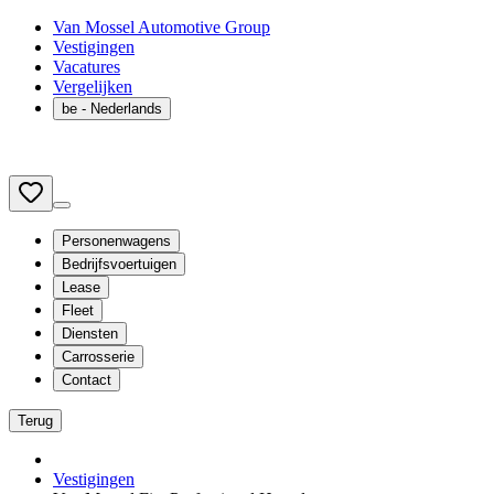
Van Mossel Automotive Group
Vestigingen
Vacatures
Vergelijken
be
- Nederlands
Personenwagens
Bedrijfsvoertuigen
Lease
Fleet
Diensten
Carrosserie
Contact
Terug
Vestigingen