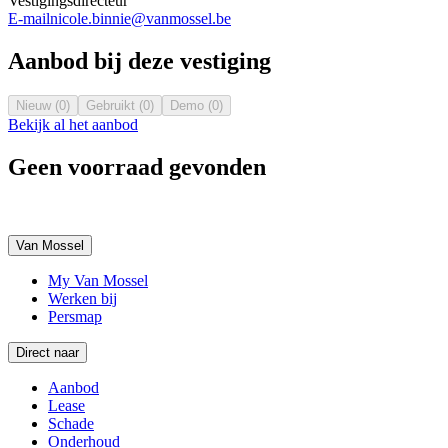
Vestigingsdirecteur
E-mail
nicole.binnie@vanmossel.be
Aanbod bij deze vestiging
Nieuw (0)
Gebruikt (0)
Demo (0)
Bekijk al het aanbod
Geen voorraad gevonden
Van Mossel
My Van Mossel
Werken bij
Persmap
Direct naar
Aanbod
Lease
Schade
Onderhoud