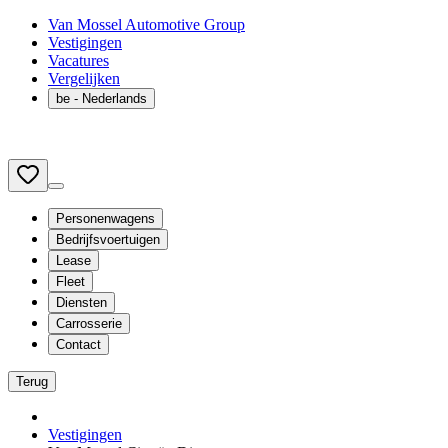
Van Mossel Automotive Group
Vestigingen
Vacatures
Vergelijken
be
- Nederlands
Personenwagens
Bedrijfsvoertuigen
Lease
Fleet
Diensten
Carrosserie
Contact
Terug
Vestigingen