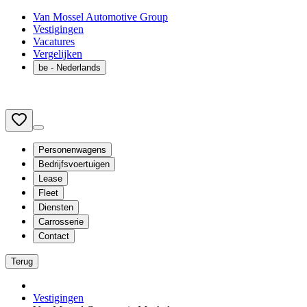
Van Mossel Automotive Group
Vestigingen
Vacatures
Vergelijken
be
- Nederlands
Personenwagens
Bedrijfsvoertuigen
Lease
Fleet
Diensten
Carrosserie
Contact
Terug
Vestigingen