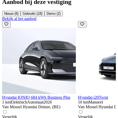
Aanbod bij deze vestiging
Nieuw (8)
Gebruikt (18)
Demo (2)
Bekijk al het aanbod
Hyundai IONIQ 6
84 kWh Business Plus
Hyundai i20
Twist
1 km
Elektrisch
Automaat
2026
10 km
Manueel
Van Mossel Hyundai Deinze, (BE)
Van Mossel Hyundai De
Vergelijk
Vergelijk