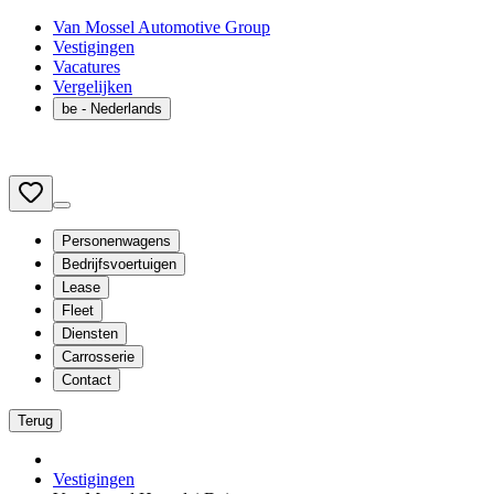
Van Mossel Automotive Group
Vestigingen
Vacatures
Vergelijken
be
- Nederlands
Personenwagens
Bedrijfsvoertuigen
Lease
Fleet
Diensten
Carrosserie
Contact
Terug
Vestigingen