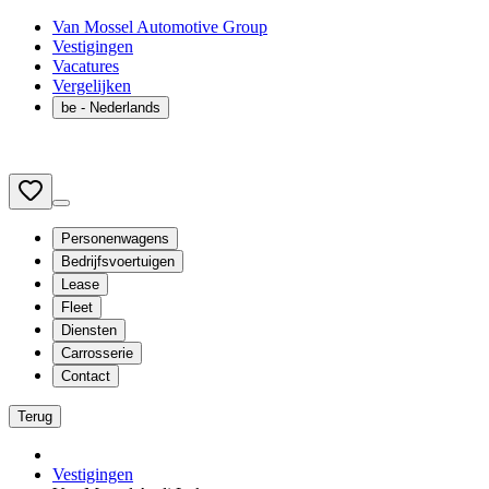
Van Mossel Automotive Group
Vestigingen
Vacatures
Vergelijken
be
- Nederlands
Personenwagens
Bedrijfsvoertuigen
Lease
Fleet
Diensten
Carrosserie
Contact
Terug
Vestigingen