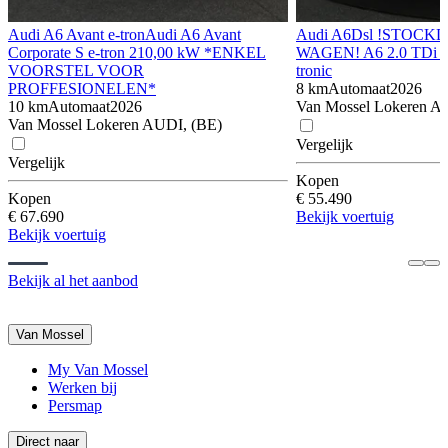
Audi A6 Avant e-tron
Audi A6 Avant
Audi A6
Dsl !STOCK
Corporate S e-tron 210,00 kW *ENKEL
WAGEN! A6 2.0 TDi 
VOORSTEL VOOR
tronic
PROFFESIONELEN*
8 km
Automaat
2026
10 km
Automaat
2026
Van Mossel Lokeren A
Van Mossel Lokeren AUDI, (BE)
Vergelijk
Vergelijk
Kopen
Kopen
€ 55.490
€ 67.690
Bekijk voertuig
Bekijk voertuig
Bekijk al het aanbod
Van Mossel
My Van Mossel
Werken bij
Persmap
Direct naar