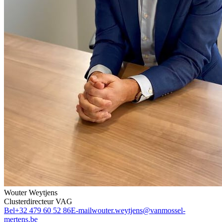
Wouter Weytjens
Clusterdirecteur VAG
Bel
+32 479 60 52 86
E-mail
wouter.weytjens@vanmossel-
mertens.be