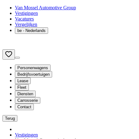
Van Mossel Automotive Group
Vestigingen
Vacatures
Vergelijken
be
- Nederlands
Personenwagens
Bedrijfsvoertuigen
Lease
Fleet
Diensten
Carrosserie
Contact
Terug
Vestigingen