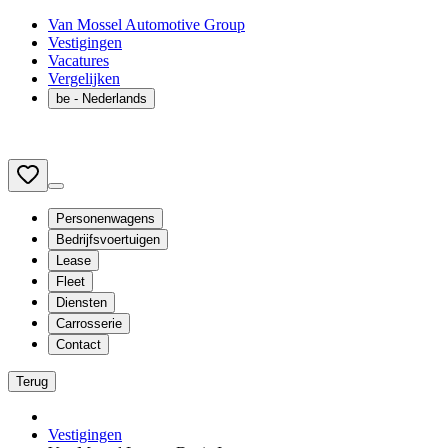
Van Mossel Automotive Group
Vestigingen
Vacatures
Vergelijken
be
- Nederlands
Personenwagens
Bedrijfsvoertuigen
Lease
Fleet
Diensten
Carrosserie
Contact
Terug
Vestigingen