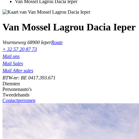
Van Mossel Lagrou Dacia Ieper
Van Mossel Lagrou Dacia Ieper
Veurnseweg 6
8900 Ieper
Route
+ 32 57 20 87 73
Mail ons
Mail Sales
Mail After sales
BTW-nr: BE 0417.393.671
Diensten
Personenauto's
Tweedehands
Contactpersonen