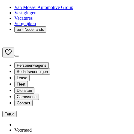
Van Mossel Automotive Group
Vestigingen
Vacatures
Vergelijken
be
- Nederlands
Personenwagens
Bedrijfsvoertuigen
Lease
Fleet
Diensten
Carrosserie
Contact
Terug
Voorraad