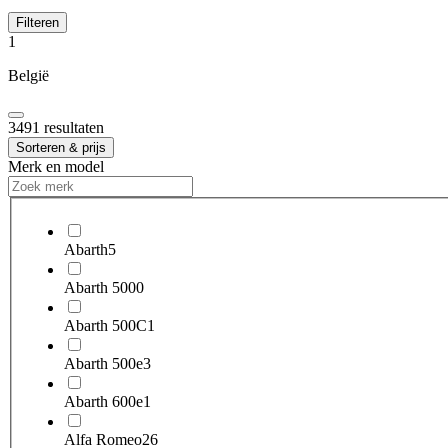
Filteren
1
België
3491 resultaten
Sorteren & prijs
Merk en model
Abarth
5
Abarth 500
0
Abarth 500C
1
Abarth 500e
3
Abarth 600e
1
Alfa Romeo
26