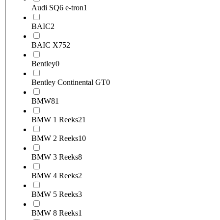
Audi SQ6 e-tron
1
BAIC
2
BAIC X75
2
Bentley
0
Bentley Continental GT
0
BMW
81
BMW 1 Reeks
21
BMW 2 Reeks
10
BMW 3 Reeks
8
BMW 4 Reeks
2
BMW 5 Reeks
3
BMW 8 Reeks
1