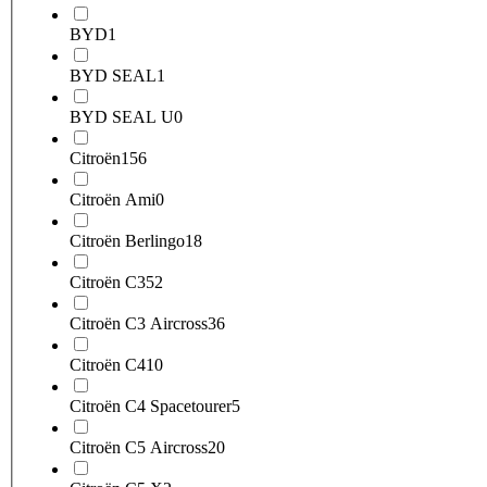
BYD
1
BYD SEAL
1
BYD SEAL U
0
Citroën
156
Citroën Ami
0
Citroën Berlingo
18
Citroën C3
52
Citroën C3 Aircross
36
Citroën C4
10
Citroën C4 Spacetourer
5
Citroën C5 Aircross
20