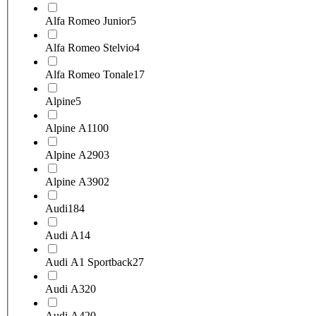
Alfa Romeo Junior
5
Alfa Romeo Stelvio
4
Alfa Romeo Tonale
17
Alpine
5
Alpine A110
0
Alpine A290
3
Alpine A390
2
Audi
184
Audi A1
4
Audi A1 Sportback
27
Audi A3
20
Audi A4
20