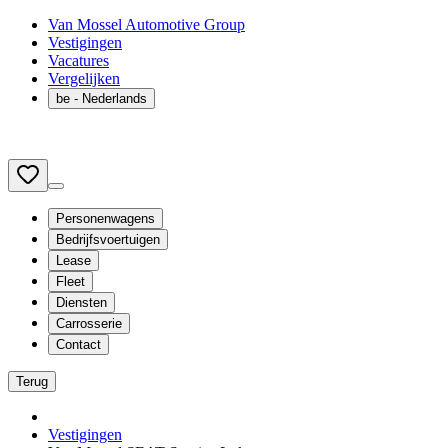
Van Mossel Automotive Group
Vestigingen
Vacatures
Vergelijken
be
- Nederlands
Personenwagens
Bedrijfsvoertuigen
Lease
Fleet
Diensten
Carrosserie
Contact
Terug
Vestigingen