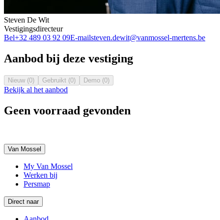
Steven De Wit
Vestigingsdirecteur
Bel
+32 489 03 92 09
E-mail
steven.dewit@vanmossel-mertens.be
Aanbod bij deze vestiging
Nieuw (0)
Gebruikt (0)
Demo (0)
Bekijk al het aanbod
Geen voorraad gevonden
Van Mossel
My Van Mossel
Werken bij
Persmap
Direct naar
Aanbod