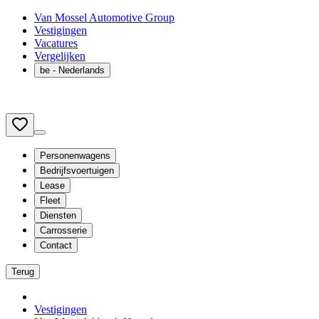
Van Mossel Automotive Group
Vestigingen
Vacatures
Vergelijken
be
- Nederlands
Personenwagens
Bedrijfsvoertuigen
Lease
Fleet
Diensten
Carrosserie
Contact
Terug
Vestigingen