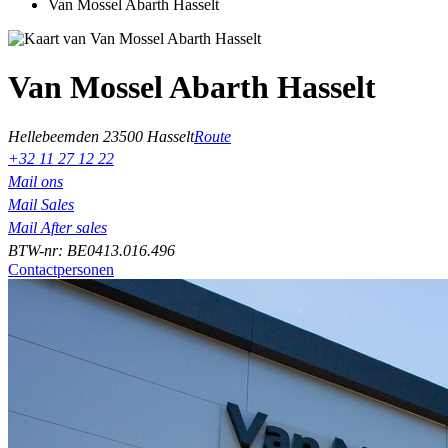
Van Mossel Abarth Hasselt
Van Mossel Abarth Hasselt
Hellebeemden 2
3500 Hasselt
Route
+32 11 27 12 22
Mail ons
Mail Sales
Mail After sales
BTW-nr: BE0413.016.496
Contactpersonen