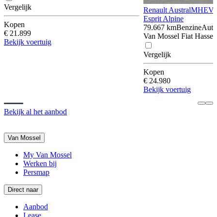
Vergelijk
Renault Austral
MHEV 1
Esprit Alpine
Kopen
79.667 km
Benzine
Auto
€ 21.899
Van Mossel Fiat Hasselt
Bekijk voertuig
Vergelijk
Kopen
€ 24.980
Bekijk voertuig
Bekijk al het aanbod
Van Mossel
My Van Mossel
Werken bij
Persmap
Direct naar
Aanbod
Lease