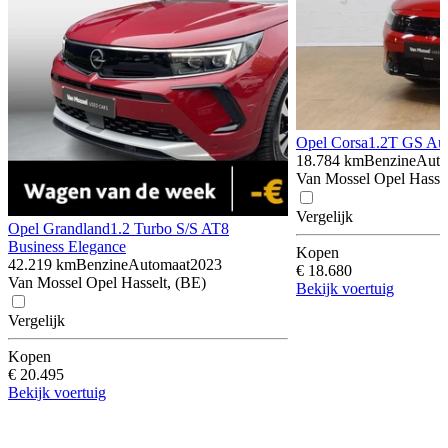
Opel Corsa
1.2T GS Au
18.784 km
Benzine
Auto
Van Mossel Opel Hassel
Vergelijk
Opel Grandland
1.2 Turbo S/S AT8
Business Elegance
Kopen
42.219 km
Benzine
Automaat
2023
€ 18.680
Van Mossel Opel Hasselt, (BE)
Bekijk voertuig
Vergelijk
Kopen
€ 20.495
Bekijk voertuig