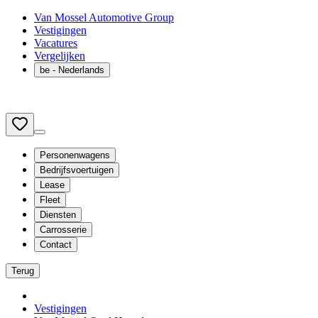
Van Mossel Automotive Group
Vestigingen
Vacatures
Vergelijken
be
- Nederlands
Personenwagens
Bedrijfsvoertuigen
Lease
Fleet
Diensten
Carrosserie
Contact
Terug
Vestigingen