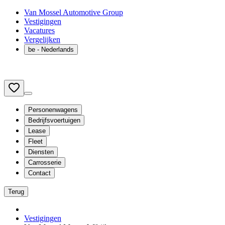
Van Mossel Automotive Group
Vestigingen
Vacatures
Vergelijken
be
- Nederlands
Personenwagens
Bedrijfsvoertuigen
Lease
Fleet
Diensten
Carrosserie
Contact
Terug
Vestigingen