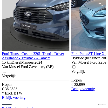
Ford Transit Custom
320L Trend - Driver
Ford Puma
ST Line X 1
Assistance - Trekhaak - Camera
Hybride (benzine/elektr
15 km
Diesel
Manueel
2024
Van Mossel Ford Zaven
Van Mossel Ford Zaventem, (BE)
Vergelijk
Vergelijk
Kopen
Kopen
€ 28.999
€ 36.363*
Bekijk voertuig
* Excl. BTW
Bekijk voertuig