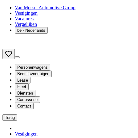
Van Mossel Automotive Group
Vestigingen
Vacatures
Vergelijken
be
- Nederlands
Personenwagens
Bedrijfsvoertuigen
Lease
Fleet
Diensten
Carrosserie
Contact
Terug
Vestigingen