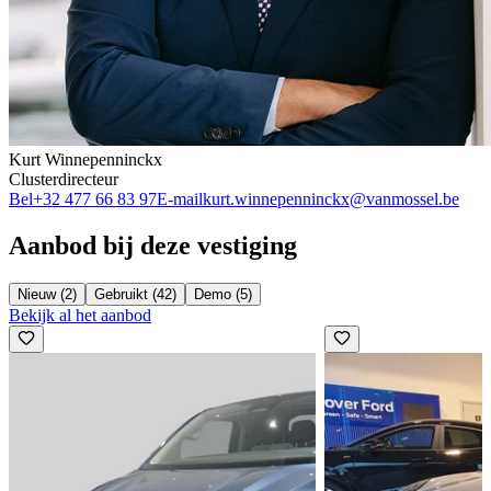
Kurt Winnepenninckx
Clusterdirecteur
Bel
+32 477 66 83 97
E-mail
kurt.winnepenninckx@vanmossel.be
Aanbod bij deze vestiging
Nieuw (2)
Gebruikt (42)
Demo (5)
Bekijk al het aanbod