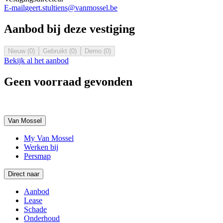
E-mail
geert.stultiens@vanmossel.be
Aanbod bij deze vestiging
Nieuw (0)
Gebruikt (0)
Demo (0)
Bekijk al het aanbod
Geen voorraad gevonden
Van Mossel
My Van Mossel
Werken bij
Persmap
Direct naar
Aanbod
Lease
Schade
Onderhoud