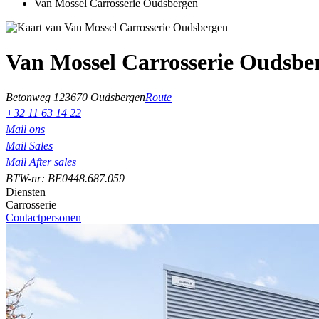
Van Mossel Carrosserie Oudsbergen
Van Mossel Carrosserie Oudsbe
Betonweg 12
3670 Oudsbergen
Route
+32 11 63 14 22
Mail ons
Mail Sales
Mail After sales
BTW-nr: BE0448.687.059
Diensten
Carrosserie
Contactpersonen