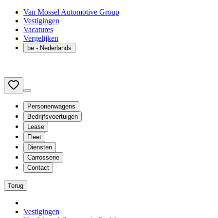
Van Mossel Automotive Group
Vestigingen
Vacatures
Vergelijken
be
- Nederlands
Personenwagens
Bedrijfsvoertuigen
Lease
Fleet
Diensten
Carrosserie
Contact
Terug
Vestigingen