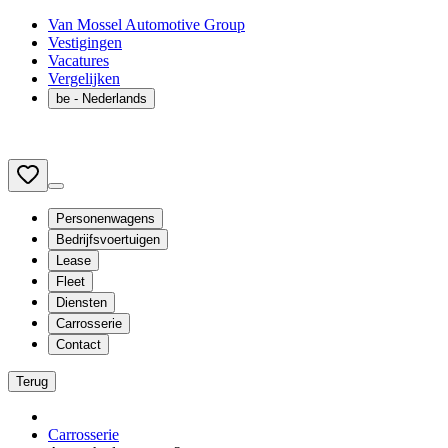
Van Mossel Automotive Group
Vestigingen
Vacatures
Vergelijken
be
- Nederlands
Personenwagens
Bedrijfsvoertuigen
Lease
Fleet
Diensten
Carrosserie
Contact
Terug
Carrosserie