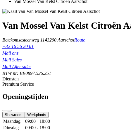
Van Mossel Van Kelst Citroën Aarschot
Van Mossel Van Kelst Citroën A
Betekomsesteenweg 114
3200 Aarschot
Route
+32 16 56 20 61
Mail ons
Mail Sales
Mail After sales
BTW-nr: BE0897.526.251
Diensten
Premium Service
Openingstijden
Showroom
Werkplaats
Maandag
09:00 - 18:00
Dinsdag
09:00 - 18:00