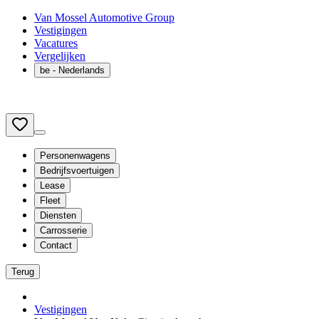
Van Mossel Automotive Group
Vestigingen
Vacatures
Vergelijken
be
- Nederlands
Personenwagens
Bedrijfsvoertuigen
Lease
Fleet
Diensten
Carrosserie
Contact
Terug
Vestigingen