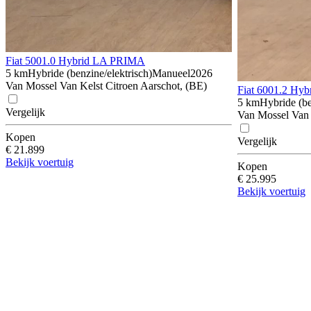
Fiat 500
1.0 Hybrid LA PRIMA
5 km
Hybride (benzine/elektrisch)
Manueel
2026
Van Mossel Van Kelst Citroen Aarschot, (BE)
Fiat 600
1.2 Hyb
5 km
Hybride (be
Vergelijk
Van Mossel Van 
Kopen
Vergelijk
€ 21.899
Bekijk voertuig
Kopen
€ 25.995
Bekijk voertuig