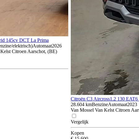
rid 145cv DCT La Prima
nzine/elektrisch)
Automaat
2026
Kelst Citroen Aarschot, (BE)
Citroën C3 Aircross
1.2 130 EAT6 
28.604 km
Benzine
Automaat
2023
Van Mossel Van Kelst Citroen Aar
Vergelijk
Kopen
€ 15.600