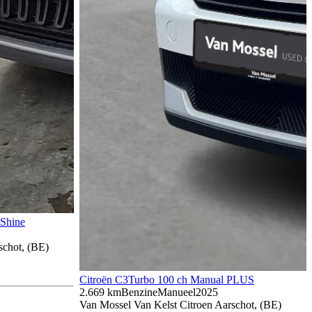
Shine
schot, (BE)
Citroën C3
Turbo 100 ch Manual PLUS
2.669 km
Benzine
Manueel
2025
Van Mossel Van Kelst Citroen Aarschot, (BE)