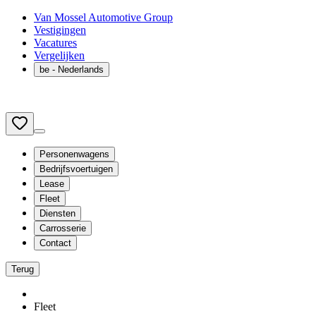
Van Mossel Automotive Group
Vestigingen
Vacatures
Vergelijken
be
- Nederlands
Personenwagens
Bedrijfsvoertuigen
Lease
Fleet
Diensten
Carrosserie
Contact
Terug
Fleet