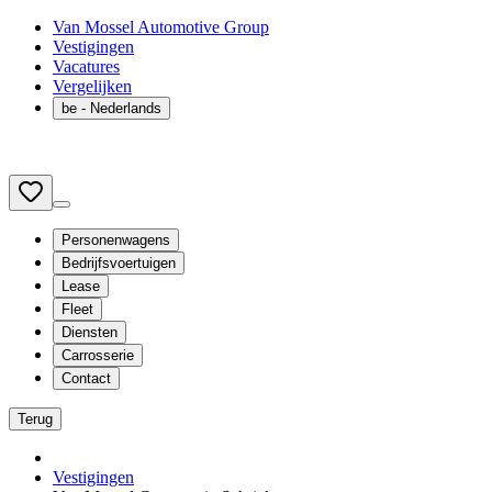
Van Mossel Automotive Group
Vestigingen
Vacatures
Vergelijken
be
- Nederlands
Personenwagens
Bedrijfsvoertuigen
Lease
Fleet
Diensten
Carrosserie
Contact
Terug
Vestigingen