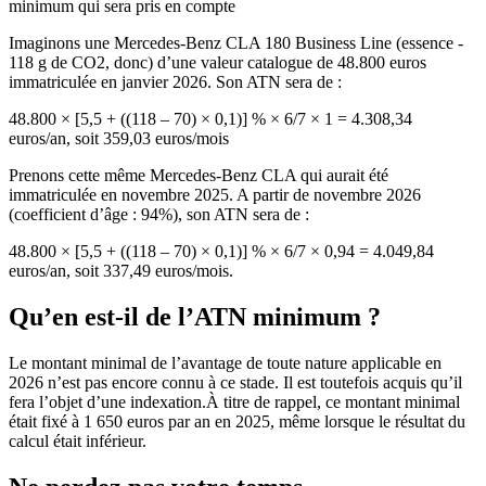
minimum qui sera pris en compte
Imaginons une
Mercedes-Benz CLA 180 Business Line
(essence -
118 g de CO2, donc) d’une
valeur catalogue de 48.800 euros
immatriculée en
janvier 2026
. Son ATN sera de :
48.800 × [5,5 + ((118 – 70) × 0,1)] % × 6/7 × 1 = 4.308,34
euros/an, soit 359,03 euros/mois
Prenons
cette même Mercedes-Benz CLA
qui aurait été
immatriculée en
novembre 2025
.
A partir de novembre 2026
(coefficient d’âge : 94%), son ATN sera de :
48.800 × [5,5 + ((118 – 70) × 0,1)] % × 6/7 × 0,94 = 4.049,84
euros/an, soit 337,49 euros/mois.
Qu’en est-il de l’ATN minimum ?
Le montant minimal de l’avantage de toute nature applicable en
2026
n’est pas encore connu à ce stade
. Il est toutefois acquis qu’il
fera l’objet d’une
indexation
.À titre de rappel, ce montant minimal
était fixé à
1 650 euros par an en 2025
, même lorsque le résultat du
calcul était inférieur.