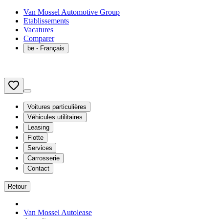
Van Mossel Automotive Group
Etablissements
Vacatures
Comparer
be
- Français
Voitures particulières
Véhicules utilitaires
Leasing
Flotte
Services
Carrosserie
Contact
Retour
Van Mossel Autolease