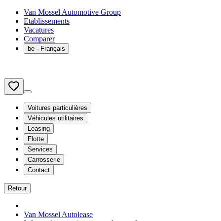
Van Mossel Automotive Group
Etablissements
Vacatures
Comparer
be
- Français
Voitures particulières
Véhicules utilitaires
Leasing
Flotte
Services
Carrosserie
Contact
Retour
Van Mossel Autolease