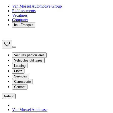
Van Mossel Automotive Group
Etablissements
Vacatures
Comparer
be
- Français
Voitures particulières
Véhicules utilitaires
Leasing
Flotte
Services
Carrosserie
Contact
Retour
Van Mossel Autolease