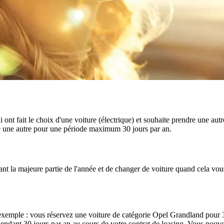
t fait le choix d'une voiture (électrique) et souhaite prendre une autr
re une autre pour une période maximum 30 jours par an.
dant la majeure partie de l'année et de changer de voiture quand cela vou
exemple : vous réservez une voiture de catégorie Opel Grandland pour 30
dant 30 jours par an au cours de votre contrat de leasing. Vous pouvez 