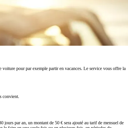
e voiture pour par exemple partir en vacances. Le service vous offre la
s convient.
 jours par an, un montant de 50 € sera ajouté au tarif de mensuel de
le faire en une seule fois ou en plusieurs fois, en périodes de