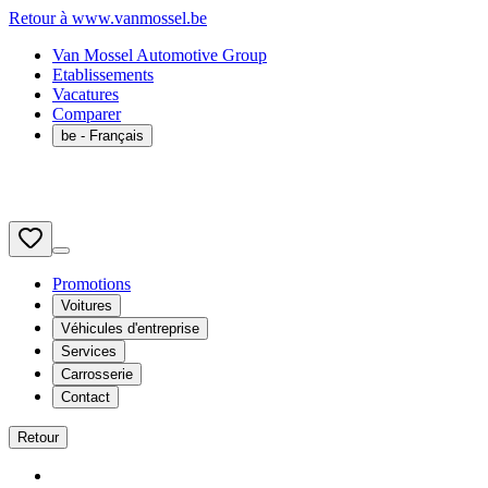
Retour à www.vanmossel.be
Van Mossel Automotive Group
Etablissements
Vacatures
Comparer
be
- Français
Promotions
Voitures
Véhicules d'entreprise
Services
Carrosserie
Contact
Retour