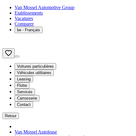
Van Mossel Automotive Group
Etablissements
Vacatures
Comparer
be
- Français
Voitures particulières
Véhicules utilitaires
Leasing
Flotte
Services
Carrosserie
Contact
Retour
Van Mossel Autolease