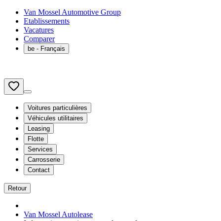
Van Mossel Automotive Group
Etablissements
Vacatures
Comparer
be
- Français
Voitures particulières
Véhicules utilitaires
Leasing
Flotte
Services
Carrosserie
Contact
Retour
Van Mossel Autolease