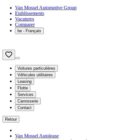
Van Mossel Automotive Group
Etablissements
Vacatures
Comparer
be
- Français
Voitures particulières
Véhicules utilitaires
Leasing
Flotte
Services
Carrosserie
Contact
Retour
Van Mossel Autolease