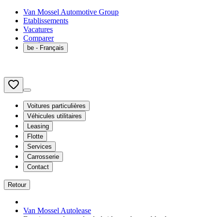
Van Mossel Automotive Group
Etablissements
Vacatures
Comparer
be
- Français
Voitures particulières
Véhicules utilitaires
Leasing
Flotte
Services
Carrosserie
Contact
Retour
Van Mossel Autolease