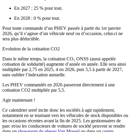
En 2027 : 25 % pour tout.
En 2028 : 0 % pour tout.
Pour toute commande d’un PHEV passée à partir du 1er janvier
2026
, qu’il s’agisse d’un véhicule neuf ou d’occasion,
celui-ci ne
sera plus déductible
.
Evolution de la cotisation CO
2
Dans le même temps, la
cotisation CO₂ ONSS
(aussi appelée
cotisation de solidarité) augmente d’année en année. Elle sera ainsi
multipliée par
2,75 en 2025
,
4 en 2026
, puis
5,5 à partir de 2027
,
sans oublier l’indexation annuelle.
Les
PHEV commandés en 2026
passeront directement à
une
cotisation CO2 multipliée par 5,5.
Agir maintenant !
Ce calendrier serré incite donc les sociétés à
agir rapidement
,
notamment en se tournant vers
les véhicules de stock disponibles
ou
les
occasions récentes
avant la fin de 2025.
Les gestionnaires de
parc
et/ou
les conducteurs de voitures de société
peuvent se rendre
dans un
showroom du réseau Van Mossel
ou dans un
centre