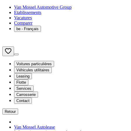
Van Mossel Automotive Group
Etablissements
Vacatures
Comparer
be
- Français
Voitures particulières
Véhicules utilitaires
Leasing
Flotte
Services
Carrosserie
Contact
Retour
Van Mossel Autolease