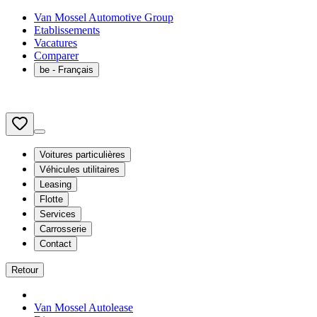
Van Mossel Automotive Group
Etablissements
Vacatures
Comparer
be
- Français
Voitures particulières
Véhicules utilitaires
Leasing
Flotte
Services
Carrosserie
Contact
Retour
Van Mossel Autolease