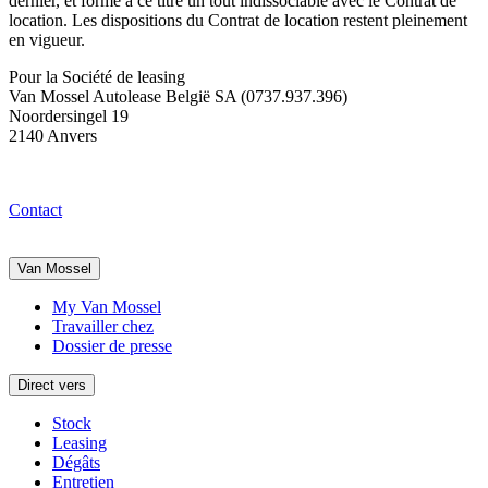
dernier, et forme à ce titre un tout indissociable avec le Contrat de
location. Les dispositions du Contrat de location restent pleinement
en vigueur.
Pour la Société de leasing
Van Mossel Autolease België SA (0737.937.396)
Noordersingel 19
2140 Anvers
Contact
Van Mossel
My Van Mossel
Travailler chez
Dossier de presse
Direct vers
Stock
Leasing
Dégâts
Entretien