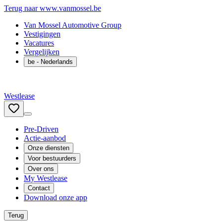
Terug naar www.vanmossel.be
Van Mossel Automotive Group
Vestigingen
Vacatures
Vergelijken
be
- Nederlands
Westlease
Pre-Driven
Actie-aanbod
Onze diensten
Voor bestuurders
Over ons
My Westlease
Contact
Download onze app
Terug