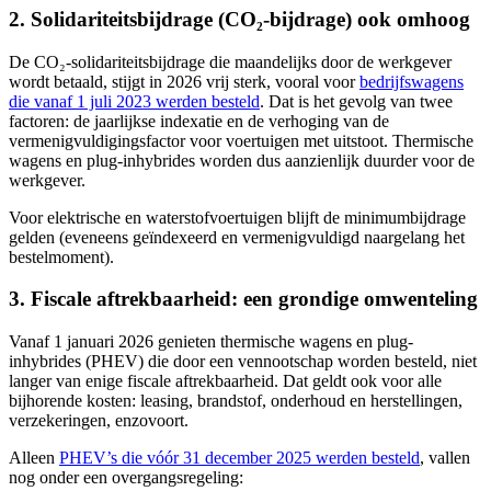
2. Solidariteitsbijdrage (CO₂-bijdrage) ook omhoog
De CO₂-solidariteitsbijdrage die maandelijks door de werkgever
wordt betaald, stijgt in 2026 vrij sterk, vooral voor
bedrijfswagens
die vanaf 1 juli 2023 werden besteld
. Dat is het gevolg van twee
factoren: de jaarlijkse indexatie en de verhoging van de
vermenigvuldigingsfactor voor voertuigen met uitstoot. Thermische
wagens en plug-inhybrides worden dus aanzienlijk duurder voor de
werkgever.
Voor elektrische en waterstofvoertuigen blijft de minimumbijdrage
gelden (eveneens geïndexeerd en vermenigvuldigd naargelang het
bestelmoment).
3. Fiscale aftrekbaarheid: een grondige omwenteling
Vanaf 1 januari 2026 genieten thermische wagens en plug-
inhybrides (PHEV) die door een vennootschap worden besteld, niet
langer van enige fiscale aftrekbaarheid. Dat geldt ook voor alle
bijhorende kosten: leasing, brandstof, onderhoud en herstellingen,
verzekeringen, enzovoort.
Alleen
PHEV’s die vóór 31 december 2025 werden besteld
, vallen
nog onder een overgangsregeling: