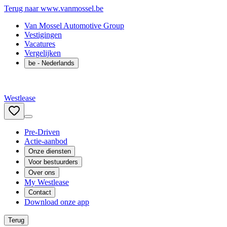
Terug naar www.vanmossel.be
Van Mossel Automotive Group
Vestigingen
Vacatures
Vergelijken
be
- Nederlands
Westlease
Pre-Driven
Actie-aanbod
Onze diensten
Voor bestuurders
Over ons
My Westlease
Contact
Download onze app
Terug