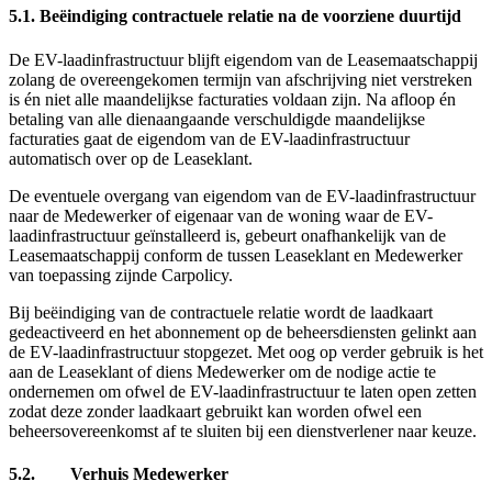
5.1. Beëindiging contractuele relatie na de voorziene duurtijd
De EV-laadinfrastructuur blijft eigendom van de Leasemaatschappij
zolang de overeengekomen termijn van afschrijving niet verstreken
is én niet alle maandelijkse facturaties voldaan zijn. Na afloop én
betaling van alle dienaangaande verschuldigde maandelijkse
facturaties gaat de eigendom van de EV-laadinfrastructuur
automatisch over op de Leaseklant.
De eventuele overgang van eigendom van de EV-laadinfrastructuur
naar de Medewerker of eigenaar van de woning waar de EV-
laadinfrastructuur geïnstalleerd is, gebeurt onafhankelijk van de
Leasemaatschappij conform de tussen Leaseklant en Medewerker
van toepassing zijnde Carpolicy.
Bij beëindiging van de contractuele relatie wordt de laadkaart
gedeactiveerd en het abonnement op de beheersdiensten gelinkt aan
de EV-laadinfrastructuur stopgezet. Met oog op verder gebruik is het
aan de Leaseklant of diens Medewerker om de nodige actie te
ondernemen om ofwel de EV-laadinfrastructuur te laten open zetten
zodat deze zonder laadkaart gebruikt kan worden ofwel een
beheersovereenkomst af te sluiten bij een dienstverlener naar keuze.
5.2. Verhuis Medewerker