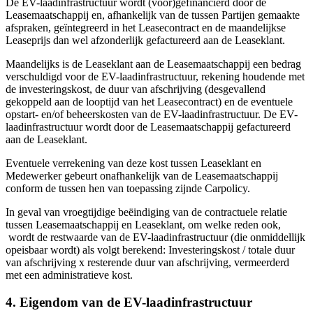
De EV-laadinfrastructuur wordt (voor)gefinancierd door de
Leasemaatschappij en, afhankelijk van de tussen Partijen gemaakte
afspraken, geïntegreerd in het Leasecontract en de maandelijkse
Leaseprijs dan wel afzonderlijk gefactureerd aan de Leaseklant.
Maandelijks is de Leaseklant aan de Leasemaatschappij een bedrag
verschuldigd voor de EV-laadinfrastructuur, rekening houdende met
de investeringskost, de duur van afschrijving (desgevallend
gekoppeld aan de looptijd van het Leasecontract) en de eventuele
opstart- en/of beheerskosten van de EV-laadinfrastructuur. De EV-
laadinfrastructuur wordt door de Leasemaatschappij gefactureerd
aan de Leaseklant.
Eventuele verrekening van deze kost tussen Leaseklant en
Medewerker gebeurt onafhankelijk van de Leasemaatschappij
conform de tussen hen van toepassing zijnde Carpolicy.
In geval van vroegtijdige beëindiging van de contractuele relatie
tussen Leasemaatschappij en Leaseklant, om welke reden ook,
wordt de restwaarde van de EV-laadinfrastructuur (die onmiddellijk
opeisbaar wordt) als volgt berekend: Investeringskost / totale duur
van afschrijving x resterende duur van afschrijving, vermeerderd
met een administratieve kost.
4. Eigendom van de EV-laadinfrastructuur