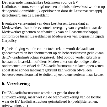
De resterende maandelijkse betalingen voor de EV-
laadinfrastructuur, verhoogd met een administratieve kost worden op
dat ogenblik onmiddellijk opeisbaar en door de Leasemaatschappij
gefactureerd aan de Leaseklant.
Eventuele verrekening van deze kost tussen Leaseklant en
Medewerker, alsook de eventuele overgang van eigendom naar de
Medewerker gebeuren onafhankelijk van de Leasemaatschappij
conform de tussen Leaseklant en Medewerker van toepassing zijnde
Carpolicy.
Bij beëindiging van de contractuele relatie wordt de laadkaart
gedeactiveerd en het abonnement op de beheersdiensten gelinkt aan
de EV-laadinfrastructuur stopgezet. Met oog op verder gebruik is
het aan de Leaseklant of diens Medewerker om de nodige actie te
ondernemen om ofwel de EV-laadinfrastructuur te laten open zetten
zodat deze zonder laadkaart gebruikt kan worden ofwel een
beheersovereenkomst af te sluiten bij een dienstverlener naar keuze.
6. Verzekering
De EV-laadinfrastructuur wordt niet gedekt door de
autoverzekering, maar wel via de brandverzekering van de locatie
waar de EV-laadinfrastructuur geïnstalleerd is (bedrijfsterreinen,
privéwoning, …)