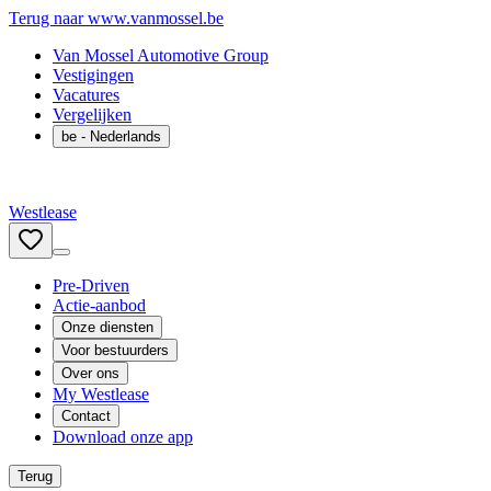
Terug naar www.vanmossel.be
Van Mossel Automotive Group
Vestigingen
Vacatures
Vergelijken
be
- Nederlands
Westlease
Pre-Driven
Actie-aanbod
Onze diensten
Voor bestuurders
Over ons
My Westlease
Contact
Download onze app
Terug