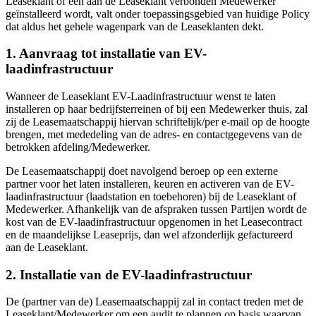
Leaseklant of een aan de Leaseklant verbonden Medewerker
geïnstalleerd wordt, valt onder toepassingsgebied van huidige Policy
dat aldus het gehele wagenpark van de Leaseklanten dekt.
1. Aanvraag tot installatie van EV-
laadinfrastructuur
Wanneer de Leaseklant EV-Laadinfrastructuur wenst te laten
installeren op haar bedrijfsterreinen of bij een Medewerker thuis, zal
zij de Leasemaatschappij hiervan schriftelijk/per e-mail op de hoogte
brengen, met mededeling van de adres- en contactgegevens van de
betrokken afdeling/Medewerker.
De Leasemaatschappij doet navolgend beroep op een externe
partner voor het laten installeren, keuren en activeren van de EV-
laadinfrastructuur (laadstation en toebehoren) bij de Leaseklant of
Medewerker. Afhankelijk van de afspraken tussen Partijen wordt de
kost van de EV-laadinfrastructuur opgenomen in het Leasecontract
en de maandelijkse Leaseprijs, dan wel afzonderlijk gefactureerd
aan de Leaseklant.
2. Installatie van de EV-laadinfrastructuur
De (partner van de) Leasemaatschappij zal in contact treden met de
Leaseklant/Medewerker om een audit te plannen op basis waarvan