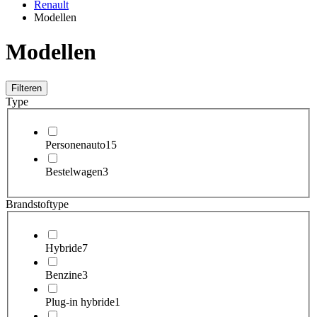
Renault
Modellen
Modellen
Filteren
Type
Personenauto
15
Bestelwagen
3
Brandstoftype
Hybride
7
Benzine
3
Plug-in hybride
1