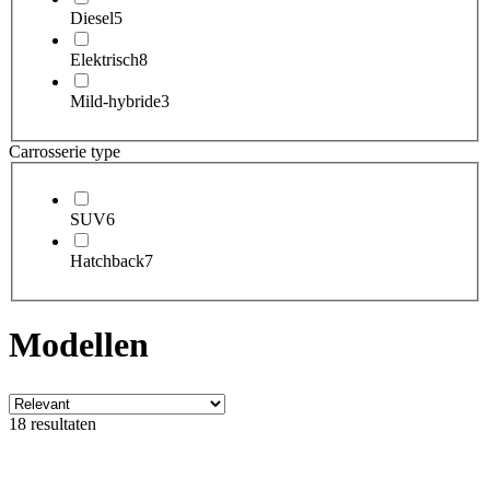
Diesel
5
Elektrisch
8
Mild-hybride
3
Carrosserie type
SUV
6
Hatchback
7
Modellen
18 resultaten