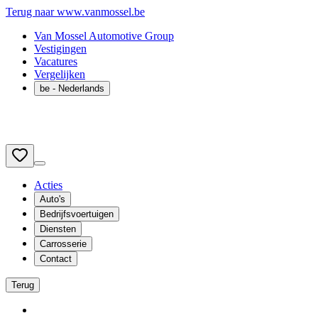
Terug naar www.vanmossel.be
Van Mossel Automotive Group
Vestigingen
Vacatures
Vergelijken
be
- Nederlands
Acties
Auto's
Bedrijfsvoertuigen
Diensten
Carrosserie
Contact
Terug