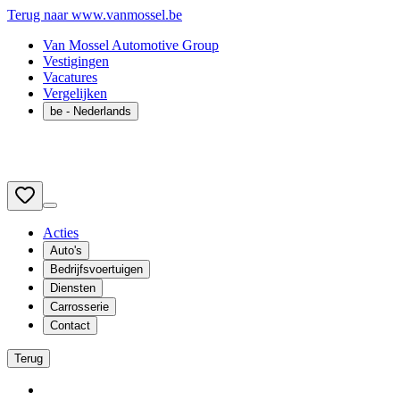
Terug naar www.vanmossel.be
Van Mossel Automotive Group
Vestigingen
Vacatures
Vergelijken
be
- Nederlands
Acties
Auto's
Bedrijfsvoertuigen
Diensten
Carrosserie
Contact
Terug