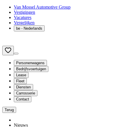
Van Mossel Automotive Group
Vestigingen
Vacatures
Vergelijken
be
- Nederlands
Personenwagens
Bedrijfsvoertuigen
Lease
Fleet
Diensten
Carrosserie
Contact
Terug
Nieuws