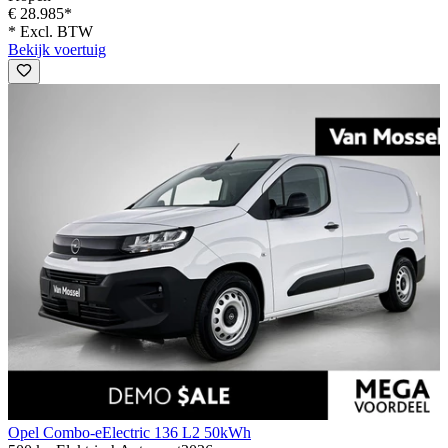
€ 28.985*
* Excl. BTW
Bekijk voertuig
Opel Combo-e
Electric 136 L2 50kWh