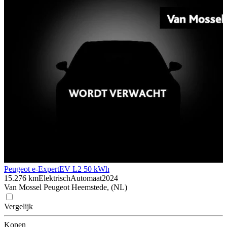
Peugeot e-Expert
EV L2 50 kWh
15.276 km
Elektrisch
Automaat
2024
Van Mossel Peugeot Heemstede, (NL)
Vergelijk
Kopen