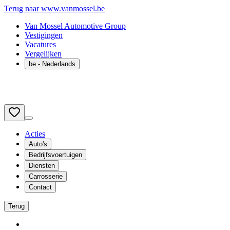
Terug naar www.vanmossel.be
Van Mossel Automotive Group
Vestigingen
Vacatures
Vergelijken
be
- Nederlands
Acties
Auto's
Bedrijfsvoertuigen
Diensten
Carrosserie
Contact
Terug