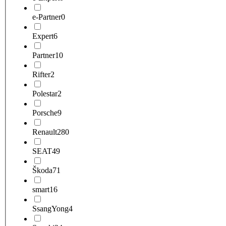
e-Partner
0
Expert
6
Partner
10
Rifter
2
Polestar
2
Porsche
9
Renault
280
SEAT
49
Škoda
71
smart
16
SsangYong
4