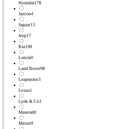
Hyundai
178
Jaecoo
4
Jaguar
13
Jeep
17
Kia
198
Lancia
0
Land Rover
98
Leapmotor
3
Lexus
1
Lynk & Co
1
Maserati
0
Maxus
9