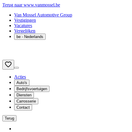
Terug naar www.vanmossel.be
Van Mossel Automotive Group
Vestigingen
Vacatures
Vergelijken
be
- Nederlands
Acties
Auto's
Bedrijfsvoertuigen
Diensten
Carrosserie
Contact
Terug