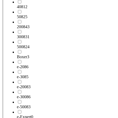
408
12
508
25
2008
43
3008
31
5008
24
Boxer
3
e-208
6
e-308
5
e-2008
3
e-3008
6
e-5008
3
e-Expert
0