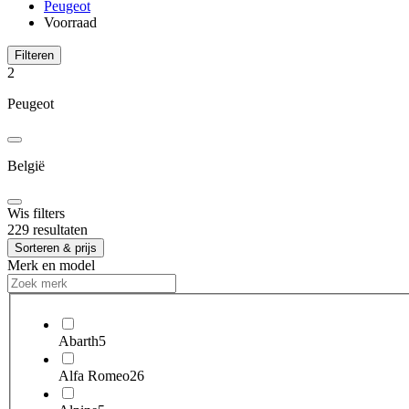
Peugeot
Voorraad
Filteren
2
Peugeot
België
Wis filters
229 resultaten
Sorteren & prijs
Merk en model
Abarth
5
Alfa Romeo
26