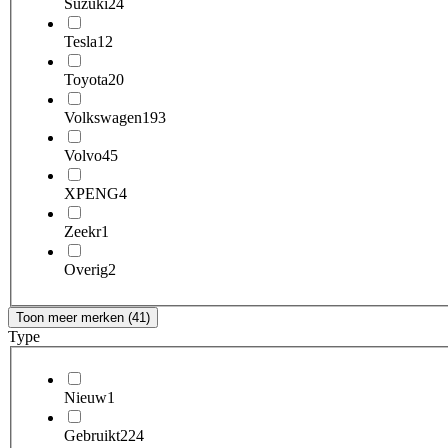
Suzuki
24
Tesla
12
Toyota
20
Volkswagen
193
Volvo
45
XPENG
4
Zeekr
1
Overig
2
Toon meer merken (41)
Type
Nieuw
1
Gebruikt
224