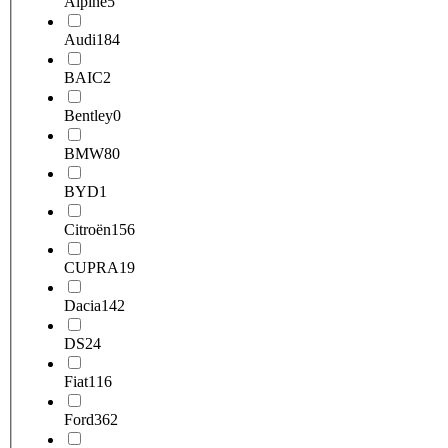
Alpine
5
Audi
184
BAIC
2
Bentley
0
BMW
80
BYD
1
Citroën
156
CUPRA
19
Dacia
142
DS
24
Fiat
116
Ford
362