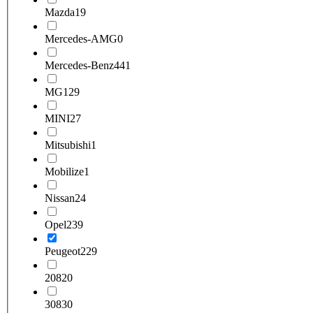
Mazda
19
Mercedes-AMG
0
Mercedes-Benz
441
MG
129
MINI
27
Mitsubishi
1
Mobilize
1
Nissan
24
Opel
239
Peugeot
229
208
20
308
30