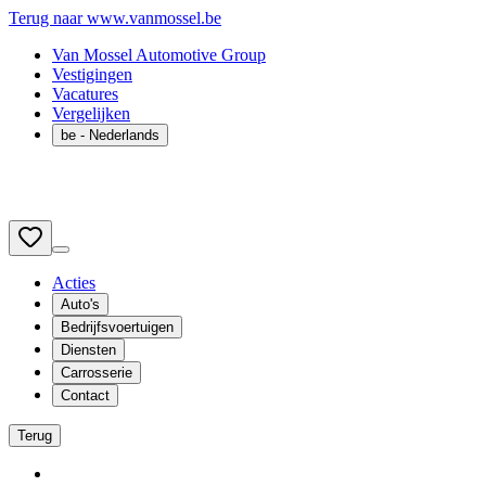
Terug naar www.vanmossel.be
Van Mossel Automotive Group
Vestigingen
Vacatures
Vergelijken
be
- Nederlands
Acties
Auto's
Bedrijfsvoertuigen
Diensten
Carrosserie
Contact
Terug