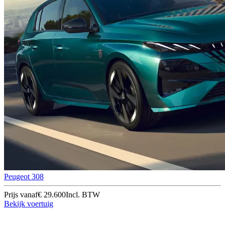
Peugeot 308
Prijs vanaf
€ 29.600
Incl. BTW
Bekijk voertuig