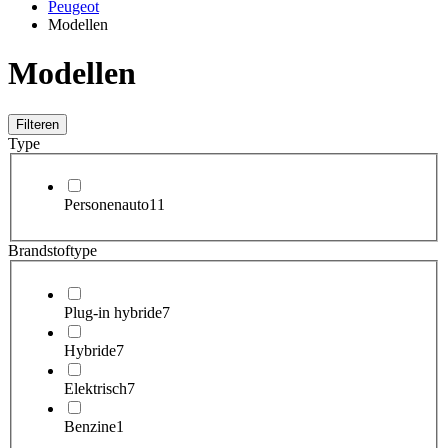
Peugeot
Modellen
Modellen
Filteren
Type
Personenauto
11
Brandstoftype
Plug-in hybride
7
Hybride
7
Elektrisch
7
Benzine
1