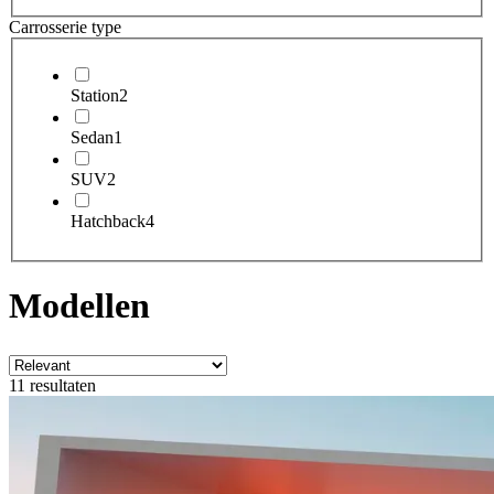
Carrosserie type
Station
2
Sedan
1
SUV
2
Hatchback
4
Modellen
11 resultaten