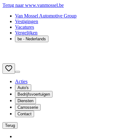
Terug naar www.vanmossel.be
Van Mossel Automotive Group
Vestigingen
Vacatures
Vergelijken
be
- Nederlands
Acties
Auto's
Bedrijfsvoertuigen
Diensten
Carrosserie
Contact
Terug