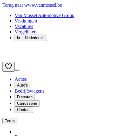
Terug naar www.vanmossel.be
Van Mossel Automotive Group
Vestigingen
Vacatures
Vergelijken
be
- Nederlands
Acties
Auto's
Bedrijfswagens
Diensten
Carrosserie
Contact
Terug