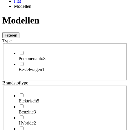
Fiat
Modellen
Modellen
Filteren
Type
Personenauto
8
Bestelwagen
1
Brandstoftype
Elektrisch
5
Benzine
3
Hybride
2