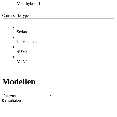
Mild-hybride
1
Carrosserie type
Sedan
1
Hatchback
3
SUV
3
MPV
1
Modellen
9 resultaten