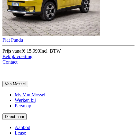
Fiat Panda
Prijs vanaf
€ 15.990
Incl. BTW
Bekijk voertuig
Contact
Van Mossel
My Van Mossel
Werken bij
Persmap
Direct naar
Aanbod
Lease