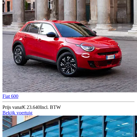
Fiat 600
Prijs vanaf
€ 23.640
Incl. BTW
Bekijk voertuig