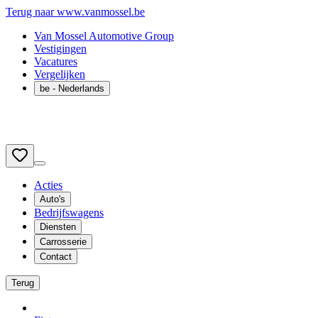
Terug naar www.vanmossel.be
Van Mossel Automotive Group
Vestigingen
Vacatures
Vergelijken
be
- Nederlands
Acties
Auto's
Bedrijfswagens
Diensten
Carrosserie
Contact
Terug