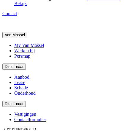
Bekijk
Contact
Van Mossel
My Van Mossel
Werken bij
Persmap
Direct naar
Aanbod
Lease
Schade
Onderhoud
Direct naar
Vestigingen
Contactformulier
BTW: BE0695.863.053