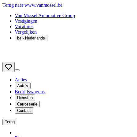
Terug naar www.vanmossel.be
Van Mossel Automotive Group
Vestigingen
Vacatures
Vergelijken
be
- Nederlands
Acties
Auto's
Bedrijfswagens
Diensten
Carrosserie
Contact
Terug