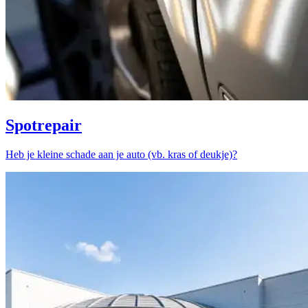
Spotrepair
Heb je kleine schade aan je auto (vb. kras of deukje)?