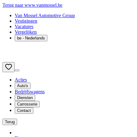
Terug naar www.vanmossel.be
Van Mossel Automotive Group
Vestigingen
Vacatures
Vergelijken
be
- Nederlands
Acties
Auto's
Bedrijfswagens
Diensten
Carrosserie
Contact
Terug