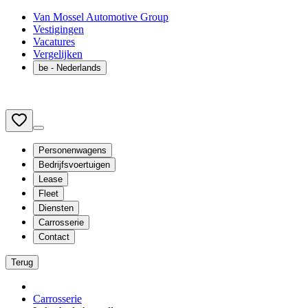
Van Mossel Automotive Group
Vestigingen
Vacatures
Vergelijken
be
- Nederlands
Personenwagens
Bedrijfsvoertuigen
Lease
Fleet
Diensten
Carrosserie
Contact
Terug
Carrosserie