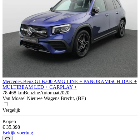
Mercedes-Benz GLB
200 AMG LINE + PANORAMISCH DAK +
MULTIBEAM LED + CARPLAY +
78.468 km
Benzine
Automaat
2020
Van Mossel Nieuwe Wagens Brecht, (BE)
Vergelijk
Kopen
€ 35.398
Bekijk voertuig