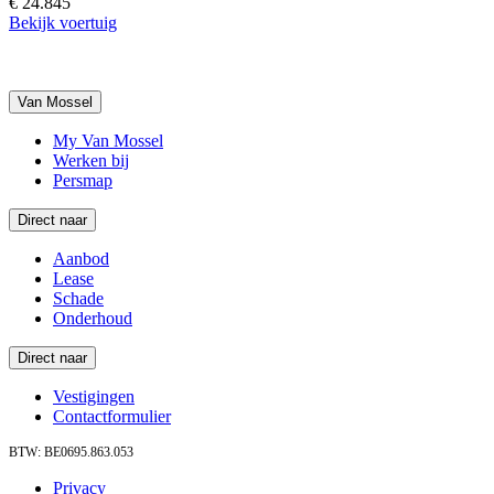
€ 24.845
Bekijk voertuig
Van Mossel
My Van Mossel
Werken bij
Persmap
Direct naar
Aanbod
Lease
Schade
Onderhoud
Direct naar
Vestigingen
Contactformulier
BTW: BE0695.863.053
Privacy