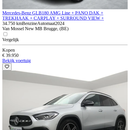
Mercedes-Benz GLB
180 AMG Line + PANO DAK +
TREKHAAK + CARPLAY + SURROUND VIEW +
34.750 km
Benzine
Automaat
2024
Van Mossel New MB Brugge, (BE)
Vergelijk
Kopen
€ 39.950
Bekijk voertuig