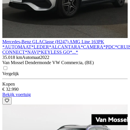
Mercedes-Benz GLA
Classe (H247) AMG Line 163PK
*AUTOMAAT*LEDER*ALCANTARA*CAMERA*PDC*CRUIS
CONNECT*NAVI*KEYLESS GO*...*
35.018 km
Automaat
2022
Van Mossel Dendermonde VW Commercia, (BE)
Vergelijk
Kopen
€ 32.990
Bekijk voertuig