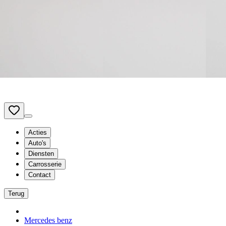
Terug naar www.vanmossel.be
Van Mossel Automotive Group
Vestigingen
Vacatures
Vergelijken
be
- Nederlands
Acties
Auto's
Diensten
Carrosserie
Contact
Terug
Mercedes benz