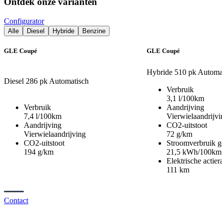
Ontdek onze varianten
Configurator
Alle
Diesel
Hybride
Benzine
GLE Coupé
GLE Coupé
Hybride
510 pk
Automa
Diesel
286 pk
Automatisch
Verbruik
3,1 l/100km
Verbruik
Aandrijving
7,4 l/100km
Vierwielaandrijvi
Aandrijving
CO2-uitstoot
Vierwielaandrijving
72 g/km
CO2-uitstoot
Stroomverbruik 
194 g/km
21,5 kWh/100km
Elektrische actier
111 km
Contact