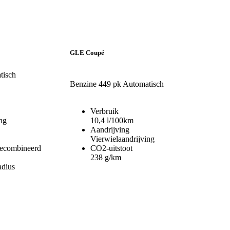
GLE Coupé
tisch
Benzine
449 pk
Automatisch
Verbruik
ng
10,4 l/100km
Aandrijving
Vierwielaandrijving
gecombineerd
CO2-uitstoot
238 g/km
adius