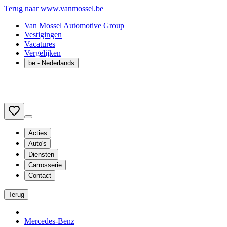
Terug naar www.vanmossel.be
Van Mossel Automotive Group
Vestigingen
Vacatures
Vergelijken
be
- Nederlands
Acties
Auto's
Diensten
Carrosserie
Contact
Terug
Mercedes-Benz