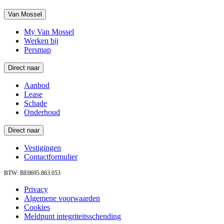
Van Mossel
My Van Mossel
Werken bij
Persmap
Direct naar
Aanbod
Lease
Schade
Onderhoud
Direct naar
Vestigingen
Contactformulier
BTW: BE0695.863.053
Privacy
Algemene voorwaarden
Cookies
Meldpunt integriteitsschending