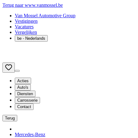
Terug naar www.vanmossel.be
Van Mossel Automotive Group
Vestigingen
Vacatures
Vergelijken
be
- Nederlands
Acties
Auto's
Diensten
Carrosserie
Contact
Terug
Mercedes-Benz