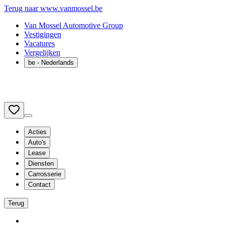
Terug naar www.vanmossel.be
Van Mossel Automotive Group
Vestigingen
Vacatures
Vergelijken
be
- Nederlands
Acties
Auto's
Lease
Diensten
Carrosserie
Contact
Terug