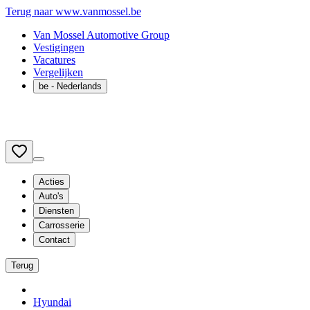
Terug naar www.vanmossel.be
Van Mossel Automotive Group
Vestigingen
Vacatures
Vergelijken
be
- Nederlands
Acties
Auto's
Diensten
Carrosserie
Contact
Terug
Hyundai