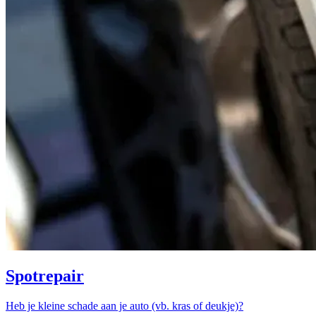
Spotrepair
Heb je kleine schade aan je auto (vb. kras of deukje)?