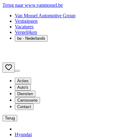
Terug naar www.vanmossel.be
Van Mossel Automotive Group
Vestigingen
Vacatures
Vergelijken
be
- Nederlands
Acties
Auto's
Diensten
Carrosserie
Contact
Terug
Hyundai